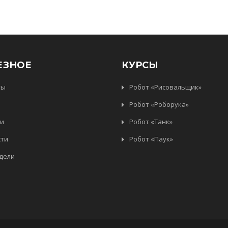
ЕЗНОЕ
КУРСЫ
ты
Робот «Рисовальщик»
ы
Робот «Роборука»
и
Робот «Танк»
сти
Робот «Паук»
дели