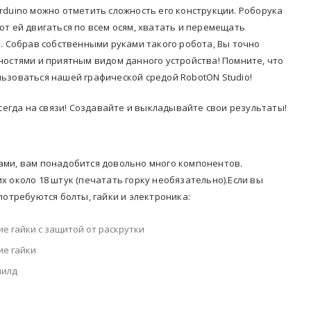
rduino можно отметить сложность его конструкции. Роборука
ют ей двигаться по всем осям, хватать и перемещать
а. Собрав собственными руками такого робота, Вы точно
ностями и приятным видом данного устройства! Помните, что
ьзоваться нашей графической средой RobotON Studio!
всегда на связи! Создавайте и выкладывайте свои результаты!
ами, вам понадобится довольно много компонентов.
 около 18 штук (печатать горку необязательно).Если вы
потребуются болты, гайки и электроника:
ие гайки с защитой от раскрутки
ие гайки
шилд