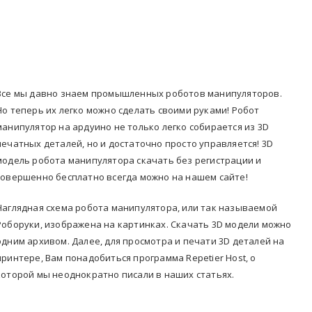
Все мы давно знаем промышленных роботов манипуляторов.
Но теперь их легко можно сделать своими руками! Робот
манипулятор на ардуино не только легко собирается из 3D
печатных деталей, но и достаточно просто управляется! 3D
модель робота манипулятора скачать без регистрации и
совершенно бесплатно всегда можно на нашем сайте!
Наглядная схема робота манипулятора, или так называемой
Роборуки, изображена на картинках. Скачать 3D модели можно
одним архивом. Далее, для просмотра и печати 3D деталей на
принтере, Вам понадобиться программа Repetier Host, о
которой мы неоднократно писали в наших статьях.