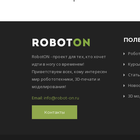
ПОЛ
Робо
RobotON - проект для тех, кто хочет
идти в ногу со временем!
Курс
Приветствуем всех, кому интересен
Стать
мир робототехники, 3D-печати и
Ново
моделирования!
3D мо
Email:
info@robot-on.ru
Контакты