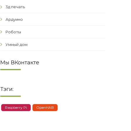
3д печать
Ардуино
Роботы
Умный дом
Мы ВКонтакте
Тэги:
Raspberry Pi
OpenHAB