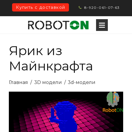
Купить с доставкой
8-920-061-07-63
Ярик из
Майнкрафта
Главная
/
3D модели
/
3d-модели